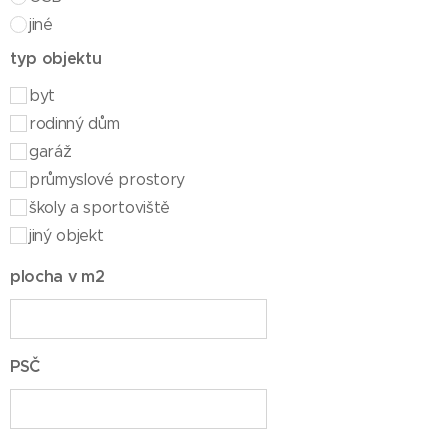
jiné
typ objektu
byt
rodinný dům
garáž
průmyslové prostory
školy a sportoviště
jiný objekt
plocha v m2
PSČ